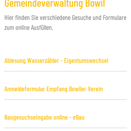
Gemeindeverwaltung Bowil
Reglemente & Verordnungen
Onlineschalter
Hier finden Sie verschiedene Gesuche und Formulare
Spartageskarten Gemeinde
zum online Ausfüllen.
Jobs
+
FREIZEIT
+
SCHULE BOWIL
Ablesung Wasserzähler - Eigentumswechsel
+
BIBLIOTHEK BOWIL
Anmeldeformular Empfang Bowiler Verein
Baugesuchseingabe online - eBau