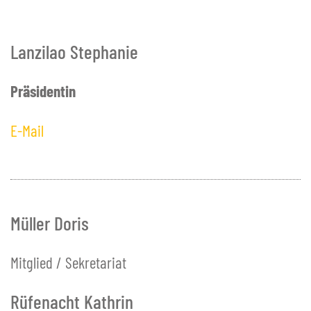
Bibliothekskommission
Schulkommission
Lanzilao Stephanie
Wasserbaukommission
Wegkommission
Präsidentin
Adressverzeichnis A-Z
E-Mail
Abstimmungen & Wahlen
+
VERWALTUNG
+
FREIZEIT
+
SCHULE BOWIL
Müller Doris
+
BIBLIOTHEK BOWIL
Mitglied / Sekretariat
Rüfenacht Kathrin