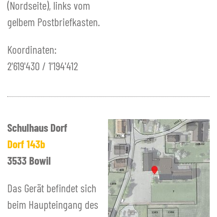
(Nordseite), links vom
gelbem Postbriefkasten.
Koordinaten:
2'619'430 / 1'194'412
Schulhaus Dorf
Dorf 143b
3533 Bowil
Das Gerät befindet sich
beim Haupteingang des