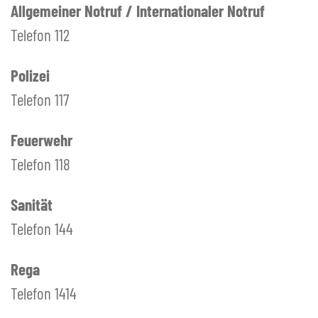
+
Bildergalerie
Allgemeiner Notruf / Internationaler Notruf
Notrufnummern & Defibrillatoren
Telefon 112
+
POLITIK / BEHÖRDEN
Polizei
+
VERWALTUNG
Telefon 117
+
FREIZEIT
+
Feuerwehr
SCHULE BOWIL
+
Telefon 118
BIBLIOTHEK BOWIL
Sanität
Telefon 144
Rega
Telefon 1414