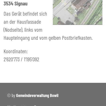
3534 Signau
Das Gerät befindet sich
an der Hausfassade
(Nodseite), links vom
Haupteingang und vom gelben Postbriefkasten.
Koordinaten:
2'620'773 / 1'195'092
© by
Gemeindeverwaltung Bowil