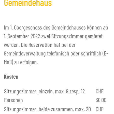
Gemeindehaus
Veranstaltungen
Tourismus
Öffentlicher Verkehr ÖV
Im 1. Obergeschoss des Gemeindehauses können ab
+
SCHULE BOWIL
1. September 2022 zwei Sitzungszimmer gemietet
+
BIBLIOTHEK BOWIL
werden. Die Reservation hat bei der
Gemeindeverwaltung telefonisch oder schriftlich (E-
Mail) zu erfolgen.
Kosten
Sitzungszimmer, einzeln, max. 8 resp. 12
CHF
Personen
30.00
Sitzungszimmer, beide zusammen, max. 20
CHF