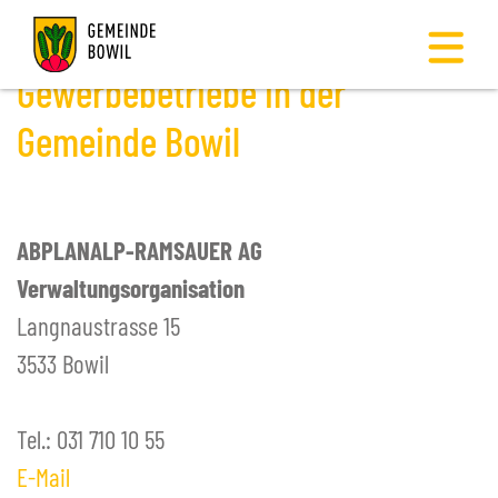
Gewerbebetriebe in der
Gemeinde Bowil
-
GEMEINDE BOWIL
-
GEMEINDE
ABPLANALP-RAMSAUER AG
Aktuelles
Verwaltungsorganisation
+
Bowil-Zytig
Langnaustrasse 15
Geschichte & Wappen
3533 Bowil
+
Zahlen
Gewerbe
Tel.: 031 710 10 55
Kirche
E-Mail