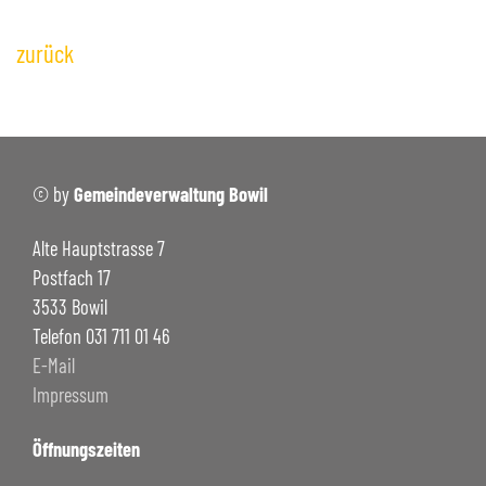
+
Bildergalerie
Notrufnummern & Defibrillatoren
zurück
+
POLITIK / BEHÖRDEN
+
VERWALTUNG
+
FREIZEIT
© by
Gemeindeverwaltung Bowil
+
SCHULE BOWIL
+
Alte Hauptstrasse 7
BIBLIOTHEK BOWIL
Postfach 17
3533 Bowil
Telefon 031 711 01 46
E-Mail
Impressum
Öffnungszeiten