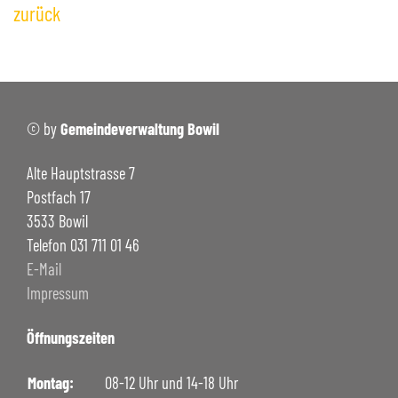
+
Bildergalerie
zurück
Notrufnummern & Defibrillatoren
+
POLITIK / BEHÖRDEN
+
VERWALTUNG
+
© by
Gemeindeverwaltung Bowil
FREIZEIT
+
Alte Hauptstrasse 7
SCHULE BOWIL
+
Postfach 17
BIBLIOTHEK BOWIL
3533 Bowil
Telefon 031 711 01 46
E-Mail
Impressum
Öffnungszeiten
Montag:
08-12 Uhr und 14-18 Uhr