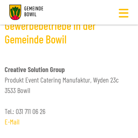
Gewerbebetriebe in der
Gemeinde Bowil
-
GEMEINDE BOWIL
-
GEMEINDE
Creative Solution Group
Aktuelles
Produkt Event Catering Manufaktur, Wyden 23c
+
Bowil-Zytig
3533 Bowil
Geschichte & Wappen
+
Zahlen
Tel.: 031 711 06 26
Gewerbe
E-Mail
Kirche