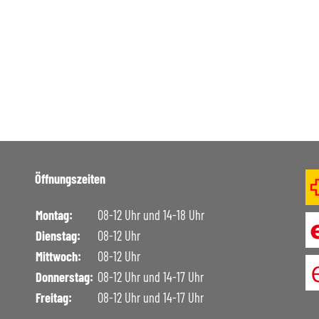
mmungen & Wahlen
Onlineschalter
Formulare
Spartageskarten Gemeinde
Merkblätter und Reglemente
Jobs
Links
Öffnungszeiten
Montag:
08-12 Uhr und 14-18 Uhr
Dienstag:
08-12 Uhr
Mittwoch:
08-12 Uhr
Donnerstag:
08-12 Uhr und 14-17 Uhr
Freitag:
08-12 Uhr und 14-17 Uhr