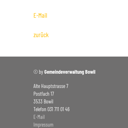
Kirche
Absti
+
Bildergalerie
E-Mail
Notrufnummern & Defibrillatoren
zurück
© by
Gemeindeverwaltung Bowil
Alte Hauptstrasse 7
Postfach 17
3533 Bowil
Telefon 031 711 01 46
E-Mail
Impressum