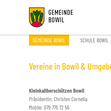
GEMEINDE BOWIL
SCHULE BOWIL
GEMEINDE
HOME
HOME
POLIT
AKTU
AKTU
Vereine in Bowil & Umge
Aktuelles
Portrait
Termin
Schulf
AUSLEIHE
VERA
+
Benutzerordnung
Bowil-Zytig
Leitbild
Gemei
Termi
TEAM
Gebührenordnung
Geschichte & Wappen
Gemei
Ferien
KONT
SCHULE
Kleinkaliberschützen Bowil
+
Zahlen
Kommi
Dorf
KONT
Präsidentin: Christen Cornelia
Gewerbe
Adress
Adres
Mobile: 079 776 72 56