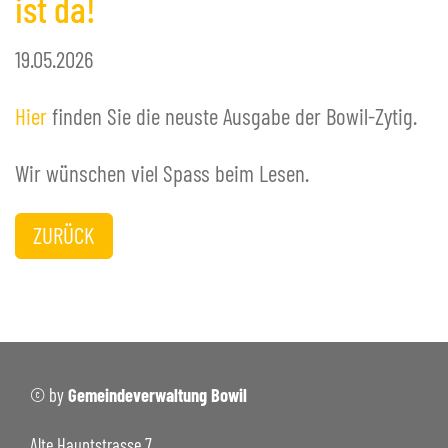
ist da!
+
Bildergalerie
Notrufnummern & Defibrillatoren
19.05.2026
+
POLITIK / BEHÖRDEN
+
Hier
finden Sie die neuste Ausgabe der Bowil-Zytig.
VERWALTUNG
+
FREIZEIT
Wir wünschen viel Spass beim Lesen.
+
SCHULE BOWIL
+
BIBLIOTHEK BOWIL
ZURÜCK
© by
Gemeindeverwaltung Bowil
Alte Hauptstrasse 7