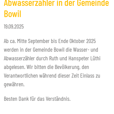
Abwasserzähler in der Gemeinde
+
Bildergalerie
Bowil
Notrufnummern & Defibrillatoren
+
POLITIK / BEHÖRDEN
19.09.2025
+
VERWALTUNG
+
FREIZEIT
Ab ca. Mitte September bis Ende Oktober 2025
+
werden in der Gemeinde Bowil die Wasser- und
SCHULE BOWIL
+
Abwasserzähler durch Ruth und Hanspeter Lüthi
BIBLIOTHEK BOWIL
abgelesen. Wir bitten die Bevölkerung, den
Verantwortlichen während dieser Zeit Einlass zu
gewähren.
Besten Dank für das Verständnis.