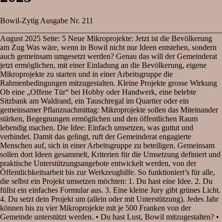
Bowil-Zytig Ausgabe Nr. 211
________________________________________________________
August 2025 Seite: 5 Neue Mikroprojekte: Jetzt ist die Bevölkerung
am Zug Was wäre, wenn in Bowil nicht nur Ideen entstehen, sondern
auch gemeinsam umgesetzt werden? Genau das will der Gemeinderat
jetzt ermöglichen, mit einer Einladung an die Bevölkerung, eigene
Mikroprojekte zu starten und in einer Arbeitsgruppe die
Rahmenbedingungen mitzugestalten. Kleine Projekte grosse Wirkung
Ob eine „Offene Tür“ bei Hobby oder Handwerk, eine belebte
Sitzbank am Waldrand, ein Tauschregal im Quartier oder ein
gemeinsamer Pflanznachmittag: Mikroprojekte sollen das Miteinander
stärken, Begegnungen ermöglichen und den öffentlichen Raum
lebendig machen. Die Idee: Einfach umsetzen, was guttut und
verbindet. Damit das gelingt, ruft der Gemeinderat engagierte
Menschen auf, sich in einer Arbeitsgruppe zu beteiligen. Gemeinsam
sollen dort Ideen gesammelt, Kriterien für die Umsetzung definiert und
praktische Unterstützungsangebote entwickelt werden, von der
Öffentlichkeitsarbeit bis zur Werkzeughilfe. So funktioniert’s für alle,
die selbst ein Projekt umsetzen möchten: 1. Du hast eine Idee. 2. Du
füllst ein einfaches Formular aus. 3. Eine kleine Jury gibt grünes Licht.
4. Du setzt dein Projekt um (allein oder mit Unterstützung). Jedes Jahr
können bis zu vier Mikroprojekte mit je 500 Franken von der
Gemeinde unterstützt werden. • Du hast Lust, Bowil mitzugestalten? •