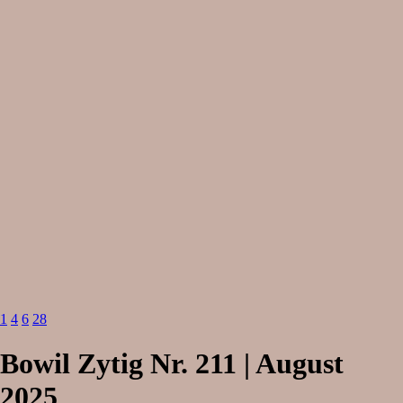
1
4
6
28
Bowil Zytig Nr. 211 | August
2025